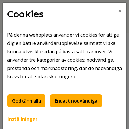
×
Cookies
På denna webbplats använder vi cookies för att ge
dig en bättre användarupplevelse samt att vi ska
Hem
Mina sidor
kunna utveckla sidan på bästa sätt framöver. Vi
använder tre kategorier av cookies; nödvändiga,
Mina sidor
prestanda och marknadsföring, där de nödvändiga
krävs för att sidan ska fungera.
Mobilt BankID
Lösenord
Godkänn alla
Endast nödvändiga
Starta Mobilt BankID
Inställningar