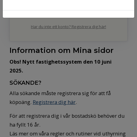
Mobilt BankId på annan enhet
Har du inte ett konto? Registrera dig här!
Information om Mina sidor
Obs! Nytt fastighetssystem den 10 juni
2025.
SÖKANDE?
Alla sökande måste registrera sig för att få
köpoäng.
Registrera dig här
.
För att registrera dig i vår bostadskö behöver du
ha fyllt 16 år.
Läs mer om våra regler och rutiner vid uthyrning