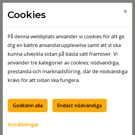
×
Cookies
På denna webbplats använder vi cookies för att ge
dig en bättre användarupplevelse samt att vi ska
Hem
Tierps kommunfastigheter AB
kunna utveckla sidan på bästa sätt framöver. Vi
Vad vet du om Tierps Kommunfastigheter, TKAB?
använder tre kategorier av cookies; nödvändiga,
Vad vet du om Tierps
prestanda och marknadsföring, där de nödvändiga
krävs för att sidan ska fungera.
Kommunfastigheter,
TKAB?
Godkänn alla
Endast nödvändiga
Inställningar