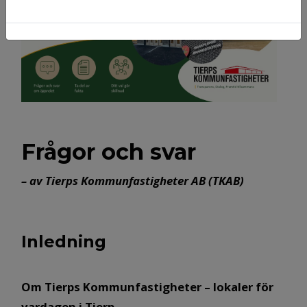
Frågor och svar
– av Tierps Kommunfastigheter AB (TKAB)
Inledning
Om Tierps Kommunfastigheter – lokaler för
vardagen i Tierp