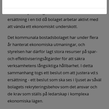
dag uppmärksamheten i media kring styrelsens
beslut om justering av verkställande direktörens
ersättning i en tid då bolaget arbetar aktivt med
att vända ett ekonomiskt underskott.
Det kommunala bostadsbolaget har under flera
år hanterat ekonomiska utmaningar, och
styrelsen har därför lagt stora resurser på spar-
och effektiviseringsåtgärder för att säkra
verksamhetens långsiktiga hållbarhet. I detta
sammanhang togs ett beslut om att justera vd:s
ersättning - ett beslut som ska ses i ljuset av såväl
bolagets rekryteringsbehov som det ansvar och
de krav som ställs på ledarskap i komplexa
ekonomiska lägen.