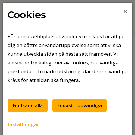
×
Cookies
På denna webbplats använder vi cookies för att ge
dig en bättre användarupplevelse samt att vi ska
Hem
Styrelsens beslut om arvode
kunna utveckla sidan på bästa sätt framöver. Vi
använder tre kategorier av cookies; nödvändiga,
Styrelsens beslut om
prestanda och marknadsföring, där de nödvändiga
arvode
krävs för att sidan ska fungera.
PRESSMEDDELANDE
Tierpsbyggen fortsätter arbetet för en hållbar
Godkänn alla
Endast nödvändiga
ekonomi – styrelsens beslut om vd-arvode är
strategiskt för framtiden
Inställningar
Tierp, 2026-01-20
–
Tierpsbyggen
bemöter i