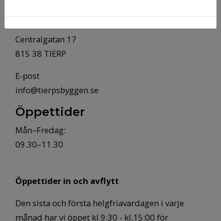
Besöksadress
Centralgatan 17
815 38 TIERP
E-post
info@tierpsbyggen.se
Öppettider
Mån–Fredag:
09.30–11.30
Öppettider in och avflytt
Den sista och första helgfriavardagen i varje
månad har vi öppet kl.9:30 - kl.15:00 för