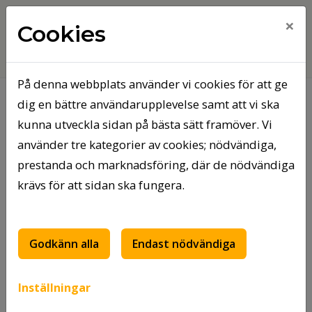
×
Cookies
På denna webbplats använder vi cookies för att ge
dig en bättre användarupplevelse samt att vi ska
Hem
Kontakt
kunna utveckla sidan på bästa sätt framöver. Vi
använder tre kategorier av cookies; nödvändiga,
Kontakt
prestanda och marknadsföring, där de nödvändiga
krävs för att sidan ska fungera.
Kontaktuppgifter
AB Tierpsbyggen
Godkänn alla
Endast nödvändiga
Box 2
Inställningar
815 21 Tierp
Telefon: 0293-130 25