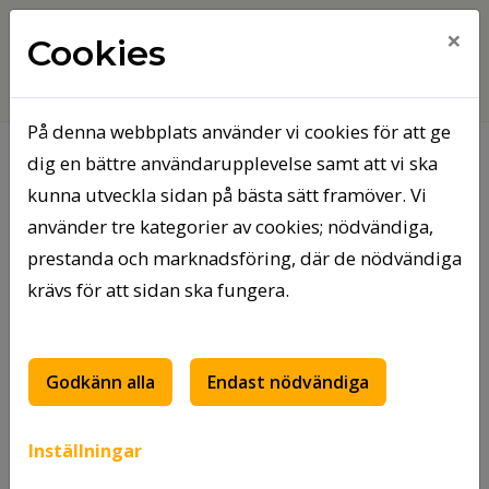
×
Cookies
På denna webbplats använder vi cookies för att ge
dig en bättre användarupplevelse samt att vi ska
Hem
Om oss
kunna utveckla sidan på bästa sätt framöver. Vi
använder tre kategorier av cookies; nödvändiga,
Om oss
prestanda och marknadsföring, där de nödvändiga
krävs för att sidan ska fungera.
Tierpsbyggen är ett
kommunägt bostadföretag. I
över fem decennier har
Godkänn alla
Endast nödvändiga
Tierpsbyggen varit
verksamma med att bygga
Inställningar
och förvalta bostäder åt