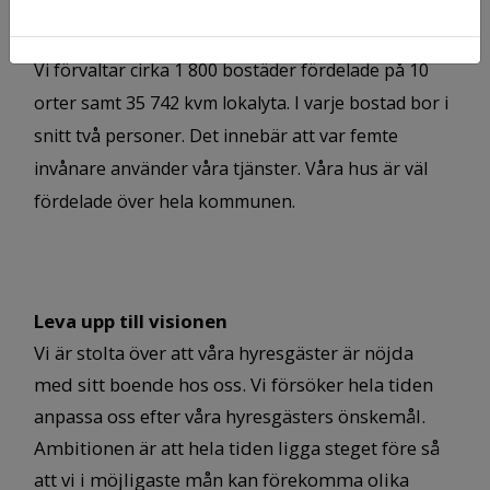
kommunens invånare.
Vi förvaltar cirka 1 800 bostäder fördelade på 10
orter samt 35 742 kvm lokalyta. I varje bostad bor i
snitt två personer. Det innebär att var femte
invånare använder våra tjänster. Våra hus är väl
fördelade över hela kommunen.
Leva upp till visionen
Vi är stolta över att våra hyresgäster är nöjda
med sitt boende hos oss. Vi försöker hela tiden
anpassa oss efter våra hyresgästers önskemål.
Ambitionen är att hela tiden ligga steget före så
att vi i möjligaste mån kan förekomma olika