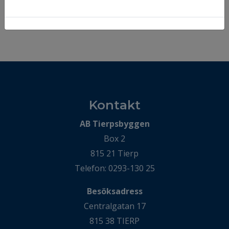
Trycka på logotypen eller hem
Kontakt
AB Tierpsbyggen
Box 2
815 21 Tierp
Telefon: 0293-130 25
Besöksadress
Centralgatan 17
815 38 TIERP