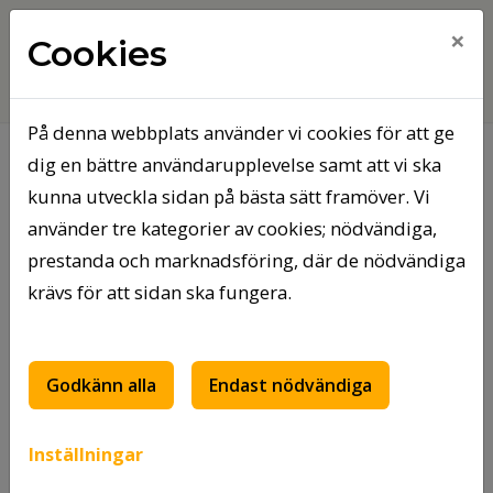
×
Cookies
På denna webbplats använder vi cookies för att ge
dig en bättre användarupplevelse samt att vi ska
Hem
Sidan kunde inte hittas
kunna utveckla sidan på bästa sätt framöver. Vi
använder tre kategorier av cookies; nödvändiga,
Sidan kunde inte hittas
prestanda och marknadsföring, där de nödvändiga
krävs för att sidan ska fungera.
Oj då! Det verkar som om sidan du sökte inte
finns tillgänglig. Sidan du sökte kan ha blivit
borttagen, flyttad eller tillfälligt vara nere.
Godkänn alla
Endast nödvändiga
För att hitta tillbaka kan du:
Inställningar
Skriva det du söker i sökrutan
Uppdatera sidan