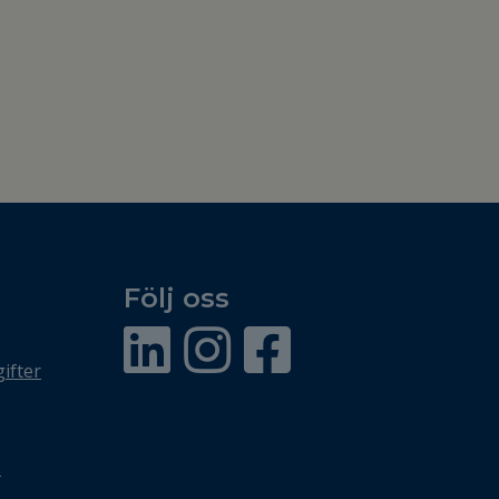
Följ oss
ifter
ö