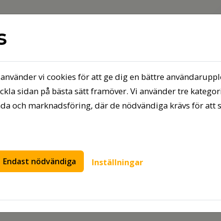
s
använder vi cookies för att ge dig en bättre användarupp
st nu
Bo hos oss
Mina sidor
Press
eckla sidan på bästa sätt framöver. Vi använder tre kategori
da och marknadsföring, där de nödvändiga krävs för att 
hittas
Endast nödvändiga
Inställningar
 tillgänglig. Sidan du sökte kan ha blivit borttagen, flyttad