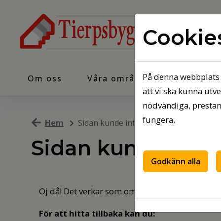
Cookie
På denna webbplats 
Om oss
Våra områden
Ledigt ju
att vi ska kunna utv
nödvändiga, prestan
fungera.
Hem
Sidan kunde inte hittas
Sidan kunde inte 
Godkänn alla
Oj då! Det verkar som om sidan du sökte inte finns
För att hitta tillbaka kan du: