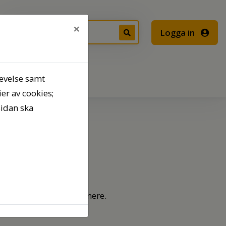
×
Logga in
levelse samt
Kontakt
er av cookies;
sidan ska
 eller tillfälligt vara nere.