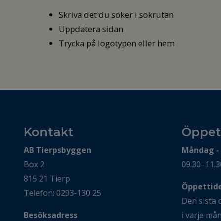
Skriva det du söker i sökrutan
Uppdatera sidan
Trycka på logotypen eller hem
Kontakt
Öppet
AB Tierpsbyggen
Måndag -
Box 2
09.30–11.3
815 21 Tierp
Öppettider
Telefon: 0293-130 25
Den sista 
Besöksadress
i varje må