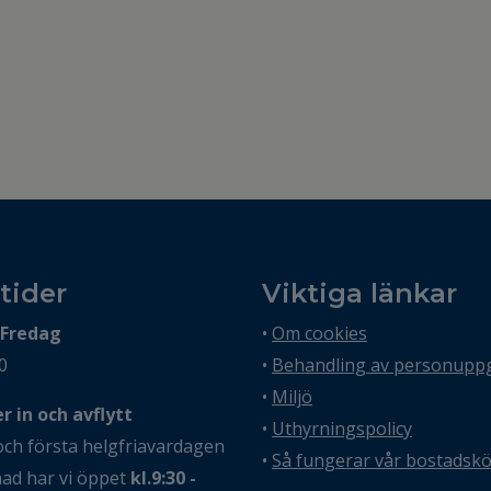
tider
Viktiga länkar
 Fredag
•
Om cookies
0
•
Behandling av personuppg
•
Miljö
 in och avflytt
•
Uthyrningspolicy
och första helgfriavardagen
•
Så fungerar vår bostadsk
nad har vi öppet
kl.9:30 -